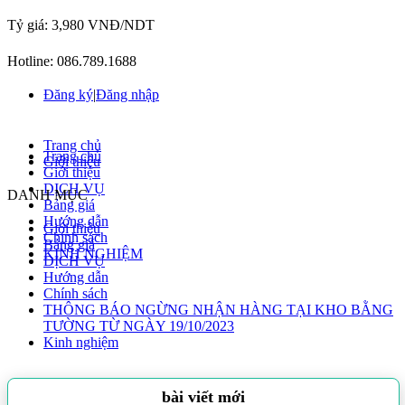
Tỷ giá:
3,980 VNĐ/NDT
Hotline:
086.789.1688
Đăng ký
|
Đăng nhập
Trang chủ
Trang chủ
Giới thiệu
Giới thiệu
DỊCH VỤ
DANH MỤC
Bảng giá
Hướng dẫn
Giới thiệu
Chính sách
Bảng giá
KINH NGHIỆM
DỊCH VỤ
Hướng dẫn
Chính sách
THÔNG BÁO NGỪNG NHẬN HÀNG TẠI KHO BẰNG
TƯỜNG TỪ NGÀY 19/10/2023
Kinh nghiệm
bài viết mới